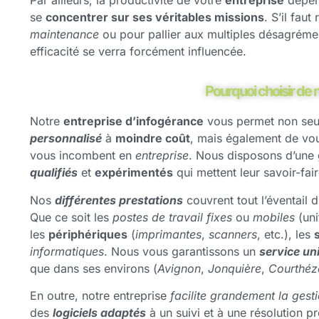
se
concentrer sur ses véritables missions
. S’il fau
maintenance
ou pour pallier aux multiples désagrém
efficacité se verra forcément influencée.
Pourquoi choisir de n
Notre
entreprise d’infogérance
vous permet non seu
personnalisé
à
moindre coût
, mais également de vou
vous incombent en
entreprise
. Nous disposons d’une 
qualifiés
et
expérimentés
qui mettent leur savoir-fai
Nos
différentes prestations
couvrent tout l’éventail 
Que ce soit les
postes de travail fixes
ou
mobiles
(uni
les
périphériques
(
imprimantes
,
scanners
, etc.), les
informatiques
. Nous vous garantissons un
service un
que dans ses environs (
Avignon
,
Jonquière
,
Courthéz
En outre, notre entreprise
facilite grandement la gest
des
logiciels adaptés
à un suivi et à une résolution 