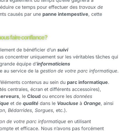
t réduire ce temps pour effectuer des
travaux de
ents causés par une
panne intempestive
, cette
ous faire confiance ?
lement de bénéficier d’un
suivi
s concentrer uniquement sur les véritables tâches qui
grande équipe d’
informaticiens
re au service de la
gestion de votre parc informatique
.
d’éléments contenus au sein du
parc informatique
.
tés centrales, écran et différents accessoires),
serveurs
, le
Cloud
ou encore les
données
ique
et de
qualité
dans le
Vaucluse
à
Orange
, ainsi
on
,
Bédarrides
,
Sorgues
, etc.).
ion de votre parc informatique
en utilisant
prompte et efficace. Nous n’avons pas forcément