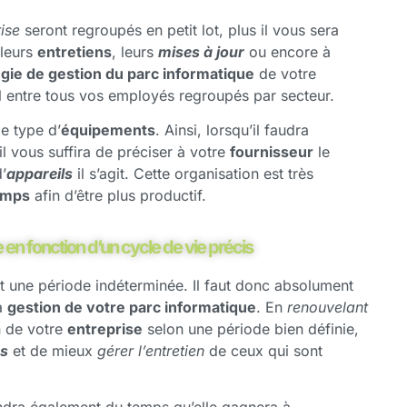
ise
seront regroupés en petit lot, plus il vous sera
 leurs
entretiens
, leurs
mises à jour
ou encore à
égie de gestion du parc informatique
de votre
al entre tous vos employés regroupés par secteur.
e type d’
équipements
. Ainsi, lorsqu’il faudra
 il vous suffira de préciser à votre
fournisseur
le
’
appareils
il s’agit. Cette organisation est très
emps
afin d’être plus productif.
en fonction d’un cycle de vie précis
nt une période indéterminée. Il faut donc absolument
la
gestion de votre parc informatique
. En
renouvelant
n de votre
entreprise
selon une période bien définie,
es
et de mieux
gérer l’entretien
de ceux qui sont
dra également du temps qu’elle gagnera à