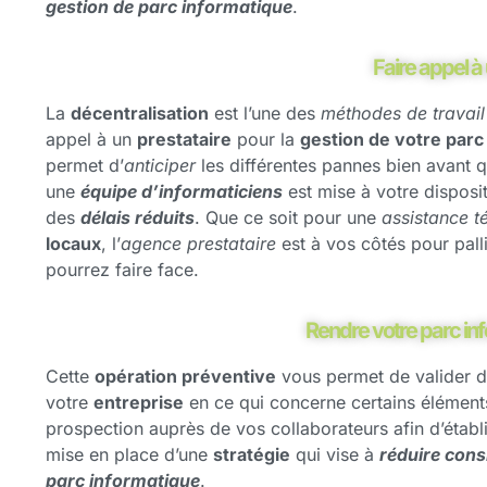
gestion de parc informatique
.
Faire appel à 
La
décentralisation
est l’une des
méthodes de travail
appel à un
prestataire
pour la
gestion de votre parc
permet d’
anticiper
les différentes pannes bien avant q
une
équipe d’informaticiens
est mise à votre disposi
des
délais réduits
. Que ce soit pour une
assistance t
locaux
, l’
agence prestataire
est à vos côtés pour palli
pourrez faire face.
Rendre votre parc i
Cette
opération préventive
vous permet de valider 
votre
entreprise
en ce qui concerne certains élémen
prospection auprès de vos collaborateurs afin d’établ
mise en place d’une
stratégie
qui vise à
réduire cons
parc informatique
.