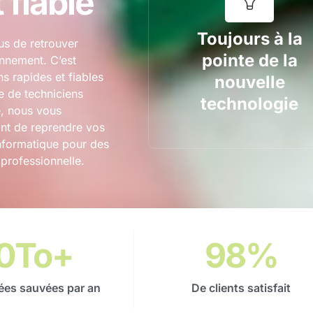
 fiable
Toujours à la
us de retrouver
pointe de la
onnement. C’est
s rapides et fiables
nouvelle
e de techniciens
technologie
e, nous vous
ont de reprendre vos
Informatique pour des
 professionnelle.
0
To+
98
%
es sauvées par an
De clients satisfait