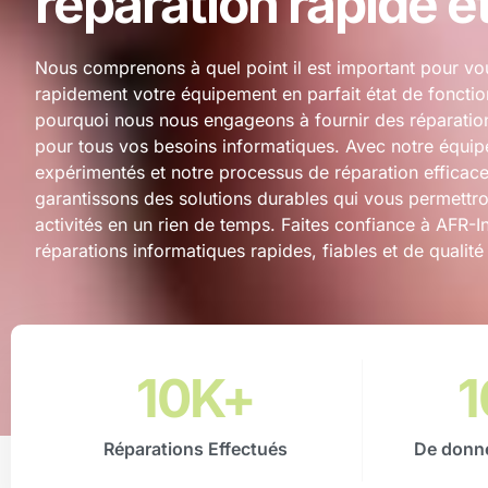
réparation rapide et
Nous comprenons à quel point il est important pour vo
rapidement votre équipement en parfait état de foncti
pourquoi nous nous engageons à fournir des réparation
pour tous vos besoins informatiques. Avec notre équip
expérimentés et notre processus de réparation efficac
garantissons des solutions durables qui vous permettr
activités en un rien de temps. Faites confiance à AFR-
réparations informatiques rapides, fiables et de qualité
10
K+
1
Réparations Effectués
De donné