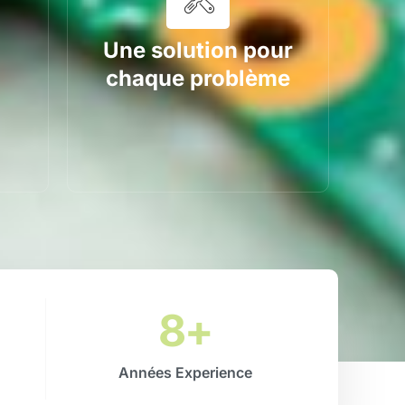
Une solution pour
chaque problème
8
+
Années Experience