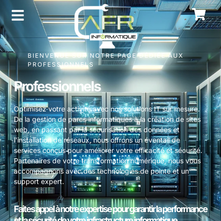
BIENVENUE SUR NOTRE PAGE DÉDIÉE AUX
PROFESSIONNELS
Professionnels
Optimisez votre activité avec nos solutions IT sur mesure.
De la gestion de parcs informatiques à la création de sites
web, en passant par la sécurisation des données et
l’installation de réseaux, nous offrons un éventail de
services conçus pour améliorer votre efficacité et sécurité.
Partenaires de votre transformation numérique, nous vous
accompagnons avec des technologies de pointe et un
support expert.
Faites appel à notre expertise pour garantir la performance
et la sécurité de votre infrastructure informatique.