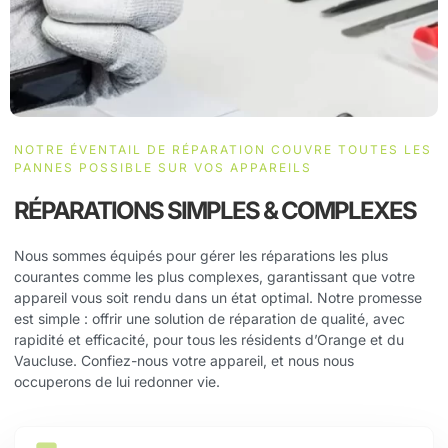
avec l’expertise technique et la qualité de montage
Trempé, Film hydrogel sur mesure, Coques, Câbles,
garanties par AFR-INFORMATIQUE. Nous utilisons notre
Chargeur, …
équipement de pointe, comme notre microscope
électronique et notre station d’air chaud, pour assurer que
la pièce que vous avez procurée est installée avec le plus
grand soin et dans le respect des normes les plus strictes.
Nous souhaitons vous rappeler que, bien que nous soyons
NOTRE ÉVENTAIL DE RÉPARATION COUVRE TOUTES LES
prêts à installer des pièces fournies par les clients, la
PANNES POSSIBLE SUR VOS APPAREILS
garantie sur le montage de ces pièces sera limitée à la
prestation de service elle-même et non à la pièce fournie.
RÉPARATIONS SIMPLES & COMPLEXES
Cette politique nous permet de maintenir notre standard de
qualité élevé tout en offrant la flexibilité dont nos clients
Nous sommes équipés pour gérer les réparations les plus
peuvent avoir besoin.
courantes comme les plus complexes, garantissant que votre
appareil vous soit rendu dans un état optimal. Notre promesse
est simple : offrir une solution de réparation de qualité, avec
rapidité et efficacité, pour tous les résidents d’Orange et du
Vaucluse. Confiez-nous votre appareil, et nous nous
occuperons de lui redonner vie.