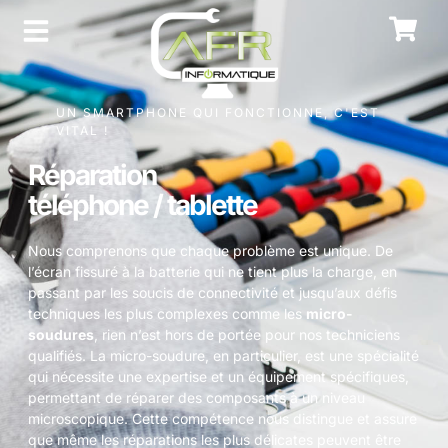
UN SMARTPHONE QUI FONCTIONNE, C'EST
VITAL !
Réparation
téléphone / tablette
Nous comprenons que chaque problème est unique. De
l’écran fissuré à la batterie qui ne tient plus la charge, en
passant par les soucis de connectivité et jusqu’aux défis
techniques les plus complexes comme les
micro-
soudures
, rien n’est hors de portée pour nos techniciens
qualifiés. La micro-soudure, en particulier, est une spécialité
qui nécessite une expertise et un équipement spécifiques,
permettant de réparer des composants à un niveau
microscopique. Cette compétence nous distingue et assure
que même les réparations les plus délicates peuvent être