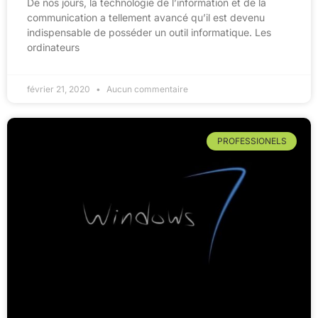
De nos jours, la technologie de l’information et de la
communication a tellement avancé qu’il est devenu
indispensable de posséder un outil informatique. Les
ordinateurs
février 21, 2020
Aucun commentaire
PROFESSIONELS