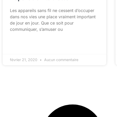
Les appareils sans fil ne cessent d’occuper
dans nos vies une place vraiment important
de jour en jour. Que ce soit pour
communiquer, s’amuser ou
février 21, 2020
Aucun commentaire