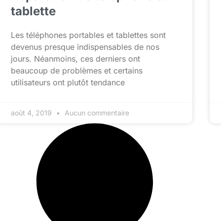
tablette
Les téléphones portables et tablettes sont
devenus presque indispensables de nos
jours. Néanmoins, ces derniers ont
beaucoup de problèmes et certains
utilisateurs ont plutôt tendance
août 4, 2019
Aucun commentaire