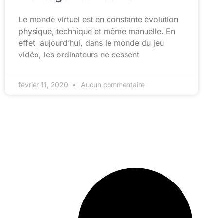
Le monde virtuel est en constante évolution
physique, technique et même manuelle. En
effet, aujourd’hui, dans le monde du jeu
vidéo, les ordinateurs ne cessent
février 11, 2020
Aucun commentaire