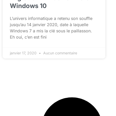
Windows 10
L’univers informatique a retenu son souffle
jusqu’au 14 janvier 2020, date à laquelle
Windows 7 a mis la clé sous le paillasson.
Eh oui, c’en est fini
janvier 17, 2020
Aucun commentaire